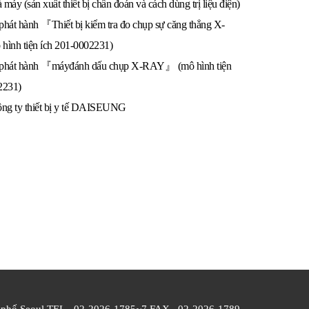
máy (sản xuất thiết bị chẩn đoán và cách dùng trị liệu điện)
phát hành 『Thiết bị kiểm tra đo chụp sự căng thẳng X-
ình tiện ích 201-0002231)
 phát hành 『máyđánh dấu chụp X-RAY』 (mô hình tiện
2231)
ông ty thiết bị y tế DAISEUNG