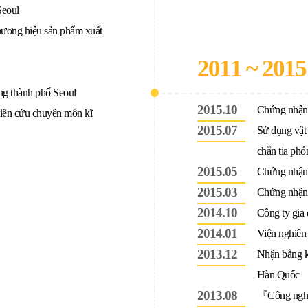
Seoul
ương hiệu sản phẩm xuất
2011 ~ 2015
ng thành phố Seoul
2015.10
Chứng nhậ
iên cứu chuyên môn kĩ
2015.07
Sử dụng vật 
chắn tia phó
2015.05
Chứng nhận
2015.03
Chứng nhận
2014.10
Công ty gia
2014.01
Viện nghiên
2013.12
Nhận bằng kh
Hàn Quốc
2013.08
『Công nghệ 