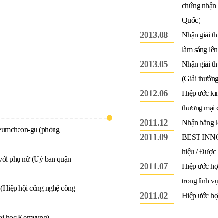
chứng nhận 
Quốc)
2013.08
Nhận giải t
làm sáng lên
2013.05
Nhận giải t
(Giải thưởng
2012.06
Hiệp ước ki
thương mại 
2011.12
Nhận bằng kh
 Geumcheon-gu (phòng
2011.09
BEST INNOV
hiệu / Được 
 với phụ nữ (Uỷ ban quận
2011.07
Hiệp ước hợ
trong lĩnh v
y (Hiệp hội công nghệ công
2011.02
Hiệp ước hợ
Đại học Kemyung)