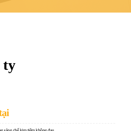
 ty
tại
g sáng chế kim tiêm không đau