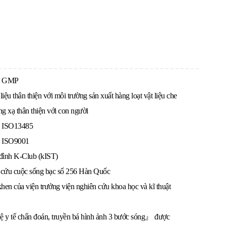
n GMP
liệu thân thiện với môi trường sản xuất hàng loạt vật liệu che
ng xạ thân thiện với con người
 ISO13485
 ISO9001
 đình K-Club (kIST)
 cứu cuộc sống bạc số 256 Hàn Quốc
en của viện trưởng viện nghiên cứu khoa học và kĩ thuật
y tế chẩn đoán, truyền bá hình ảnh 3 bước sóng』 được